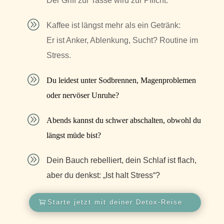
Der Griff zur Tasse wird zur Pflicht.
A
Kaffee ist längst mehr als ein Getränk:
Er ist Anker, Ablenkung, Sucht? Routine im
Stress.
A
Du leidest unter Sodbrennen, Magenproblemen
oder nervöser Unruhe?
A
Abends kannst du schwer abschalten, obwohl du
längst müde bist?
A
Dein Bauch rebelliert, dein Schlaf ist flach,
aber du denkst: „Ist halt Stress“?
Starte jetzt mit deiner Detox-Reise