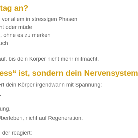
ltag an?
vor allem in stressigen Phasen
äht oder müde
n, ohne es zu merken
auch
r auf, bis dein Körper nicht mehr mitmacht.
ess“ ist, sondern dein Nervensyste
iert dein Körper irgendwann mit Spannung:
.
uung.
berleben, nicht auf Regeneration.
 der reagiert: